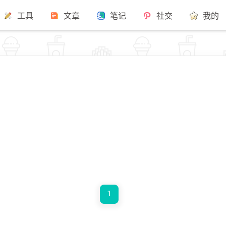
工具
文章
笔记
社交
我的
1