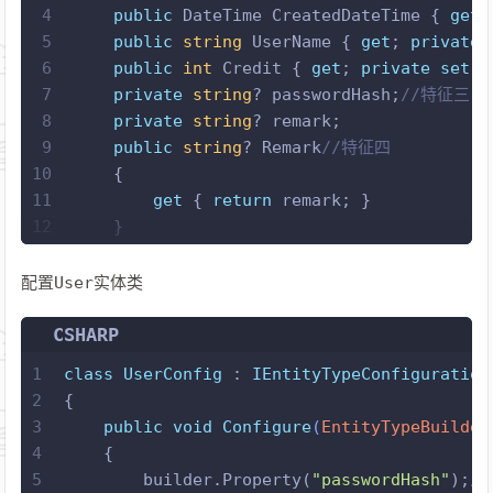
4
public
 DateTime CreatedDateTime { 
get
;
5
public
string
 UserName { 
get
; 
private
6
public
int
 Credit { 
get
; 
private
set
; 
7
private
string
? passwordHash;
//特征三
8
private
string
? remark;
9
public
string
? Remark
//特征四
10
    {
11
get
 { 
return
 remark; }
12
    }
13
public
string
? Tag { 
get
; 
set
; }
//特征
14
private
User
()
//给EFCore从数据库中加载数
配置User实体类
15
    {
16
//特征二
CSHARP
17
    }
1
class
UserConfig
 : 
IEntityTypeConfiguration
18
public
User
(
string
 yhm
)
//特征二
2
{
19
    {
3
public
void
Configure
(
EntityTypeBuilder
20
this
.UserName = yhm;
4
    {
21
this
.CreatedDateTime = DateTime.No
5
        builder.Property(
"passwordHash"
);
/
22
this
.Credit = 
10
;