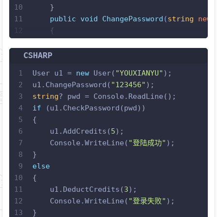
10
    }
11
public
void
ChangePassword
(
string
 newV
12
    {
13
if
 (newValue.Length > 
6
)
14
        {
CSHARP
15
throw
new
 ArgumentException(
"
1
User u1 = 
new
 User(
"YOUXIANYU"
);
16
        }
2
u1.ChangePassword(
"123456"
);
17
this
.PasswordHash = newValue;   
3
string
? pwd = Console.ReadLine();
18
    }
4
if
 (u1.CheckPassword(pwd))
19
public
bool
CheckPassword
(
string
 passw
5
{
20
    {
6
    u1.AddCredits(
5
);
21
string
 hash = password;
7
    Console.WriteLine(
"登陆成功"
);
22
return
 password == hash; 
8
}
23
    }
9
else
24
public
void
DeductCredits
(
int
 delta
)
10
{
25
    {
11
    u1.DeductCredits(
3
);
26
if
 (Credit <
3
)
12
    Console.WriteLine(
"登录失败"
);
27
        {
13
}
28
throw
new
 ArgumentException(
"