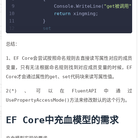
9
            Console.WriteLine(
"get被调用"
);
10
return
 xingming;
11
        }
12
set
13
        {
14
            Console.WriteLine(
"set被调用"
);
总结：
15
this
.xingming = 
value
; 
16
        } 
1、EF Core会尝试按照命名规则去直接读写属性对应的成员
17
    }
变量，只有无法根据命名规则找到对应成员变量的时候，EF
18
}
Core才会通过属性的get、set代码块来读写属性值。
2(*)、可以在FluentAPI中通过
UsePropertyAccessMode()方法来修改默认的这个行为。
EF Core中充血模型的需求