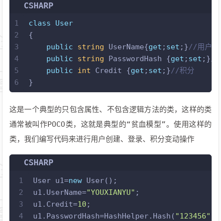
CSHARP
1
class
User
2
{
3
public
string
 UserName{
get
;
set
;}
//用户名
4
public
string
 PasswordHash {
get
;
set
;}
/
5
public
int
 Credit {
get
;
set
;}
//积分
6
}
这是一个典型的只包含属性、不包含逻辑方法的类，这样的类
通常被叫作POCO类，这就是典型的“贫血模型”。使用这样的
类，我们编写代码来进行用户创建、登录、积分变动操作
CSHARP
1
User u1=
new
 User();
2
u1.UserName=
"YOUXIANYU"
;
3
u1.Credit=
10
;
4
u1.PasswordHash=HashHelper.Hash(
"123456"
);