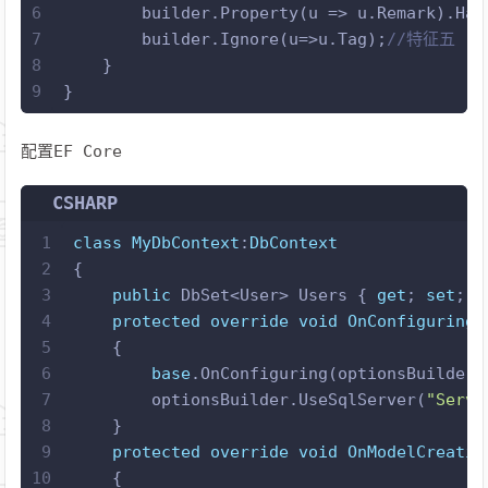
6
        builder.Property(u => u.Remark).Has
23
    }
7
        builder.Ignore(u=>u.Tag);
//特征五
24
public
void
ChangeUserName
(
string
 newV
8
    }
25
    {
9
}
26
this
.UserName = newValue;
27
    }
配置EF Core
28
public
void
ChangePasswordHash
(
string
 
29
    {
CSHARP
30
if
 (newValue.Length > 
6
)
31
        {
1
class
MyDbContext
:
DbContext
32
throw
new
 ArgumentException(
"
2
{
33
        }
3
public
 DbSet<User> Users { 
get
; 
set
; }
34
this
.passwordHash = HashHelper.Com
4
protected
override
void
OnConfiguring
(
35
    }
5
    {
36
}
6
base
.OnConfiguring(optionsBuilder)
7
        optionsBuilder.UseSqlServer(
"Serve
8
    }
9
protected
override
void
OnModelCreatin
10
    {