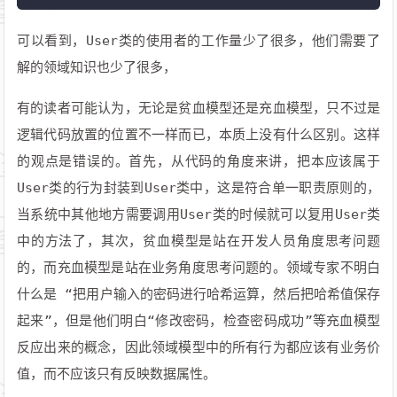
29
        }
可以看到，User类的使用者的工作量少了很多，他们需要了
30
if
 (delta <= 
0
)
31
        {
解的领域知识也少了很多，
32
throw
new
 ArgumentException(
"
33
        }
有的读者可能认为，无论是贫血模型还是充血模型，只不过是
34
this
.Credit-= delta;
逻辑代码放置的位置不一样而已，本质上没有什么区别。这样
35
    }
的观点是错误的。首先，从代码的角度来讲，把本应该属于
36
public
void
AddCredits
(
int
 delta
)
User类的行为封装到User类中，这是符合单一职责原则的，
37
    {
38
this
.Credit += delta;
当系统中其他地方需要调用User类的时候就可以复用User类
39
    }
中的方法了，其次，贫血模型是站在开发人员角度思考问题
40
}
的，而充血模型是站在业务角度思考问题的。领域专家不明白
什么是 “把用户输入的密码进行哈希运算，然后把哈希值保存
起来”，但是他们明白“修改密码，检查密码成功”等充血模型
反应出来的概念，因此领域模型中的所有行为都应该有业务价
值，而不应该只有反映数据属性。