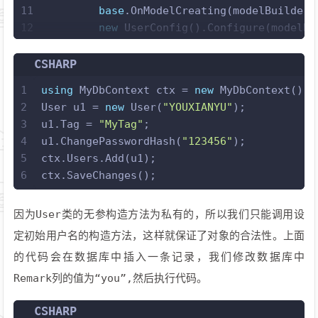
11
base
.OnModelCreating(modelBuilder)
12
new
 UserConfig().Configure(modelBu
13
    }
14
}
CSHARP
1
using
 MyDbContext ctx = 
new
 MyDbContext();
2
User u1 = 
new
 User(
"YOUXIANYU"
);
3
u1.Tag = 
"MyTag"
;
4
u1.ChangePasswordHash(
"123456"
);
5
ctx.Users.Add(u1);
6
ctx.SaveChanges();
因为User类的无参构造方法为私有的，所以我们只能调用设
定初始用户名的构造方法，这样就保证了对象的合法性。上面
的代码会在数据库中插入一条记录，我们修改数据库中
Remark列的值为“you”,然后执行代码。
CSHARP