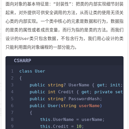
面向对象的基本特征是：“封装性”：把类的内部实现细节封装
起来，对外提供可供安全调用的方法，从而让类的使用无须关
心类的内部实现。一个类中核心的元素是数据和行为，数据指
的是类的属性或者成员变量，而行为指的是类的方法。而我们
设计的User类只包含数据，不包含行为，我们用心设计的类
只能利用面向对象编程的一部分能力。
CSHARP
1
class
User
2
{
3
public
string
? UserName { 
get
; 
init
; }
4
public
int
 Credit { 
get
; 
private
set
; 
5
public
string
? PasswordHash;
6
public
User
(
string
 userName
)
7
    {
8
this
.UserName = userName;
9
this
.Credit = 
10
;