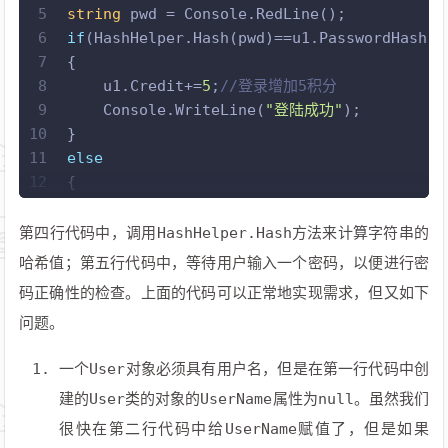
5
string
 pwd = Console.RedLine();
6
if
(HashHelper.Hash(pwd)==u1.PasswordHash)
7
{
8
    u1.Credit+=
5
;
//登录增加5积分
9
    Console.WriteLine(
"登陆成功"
);
10
}
11
else
12
{
13
if
(u1.Credit<
3
)
14
    {
第四行代码中，调用HashHelper.Hash方法来计算字符串的
15
        Console.WriteLine(
"积分不足，无法扣减
哈希值；第五行代码中，等待用户输入一个密码，以便进行密
16
    }
码正确性的检查。上面的代码可以正常地实现需求，但又如下
17
else
问题。
18
    {
19
        u1.Credit-=
3
;
//登录失败，则扣除3积分
一个User对象必须具有用户名，但是在第一行代码中创
20
        Console.WiteLine(
"登录失败"
)
21
    }
建的User类的对象的UserName属性为null。虽然我们
22
}
很快在第二行代码中给UserName赋值了，但是如果