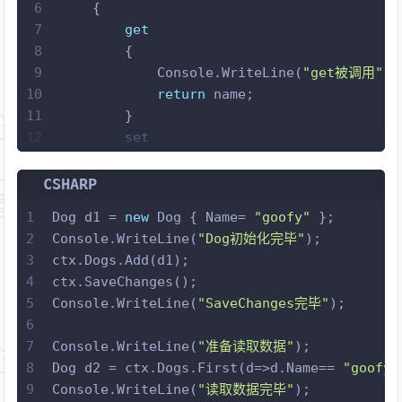
6
    { 
7
get
8
        {
9
            Console.WriteLine(
"get被调用"
);
10
return
 name;
11
        }
12
set
13
        {
14
            Console.WriteLine(
"set被调用"
);
CSHARP
15
this
.name = 
value
; 
1
Dog d1 = 
new
 Dog { Name= 
"goofy"
 };
16
        } 
2
Console.WriteLine(
"Dog初始化完毕"
);
17
    }
3
ctx.Dogs.Add(d1);
18
}
4
ctx.SaveChanges();
5
Console.WriteLine(
"SaveChanges完毕"
);
6
 ​
7
Console.WriteLine(
"准备读取数据"
);
8
Dog d2 = ctx.Dogs.First(d=>d.Name== 
"goofy"
9
Console.WriteLine(
"读取数据完毕"
);