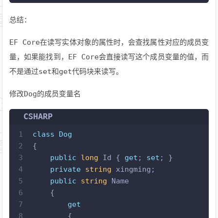
总结：
EF Core在读写实体对象的属性时，会查找属性对应的成员变
量，如果能找到，EF Core会直接读写这个成员变量的值，而
不是通过set和get代码块来读写。
修改Dog的成员变量名
CSHARP
1
class
Dog
2
{
3
public
long
 Id { 
get
; 
set
; }
4
private
string
 xingming;
5
public
string
 Name 
6
    { 
7
get
8
        {