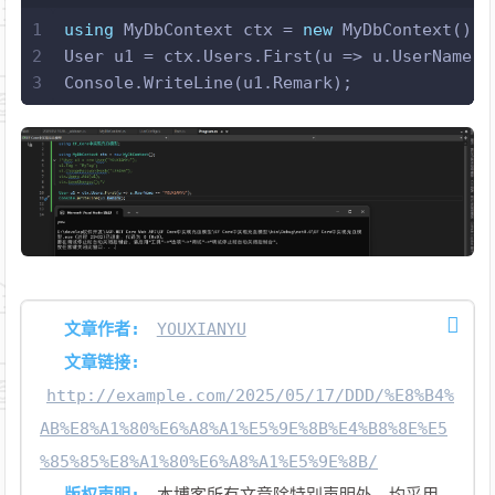
1
using
 MyDbContext ctx = 
new
 MyDbContext();
2
User u1 = ctx.Users.First(u => u.UserName =
3
Console.WriteLine(u1.Remark);
文章作者:
YOUXIANYU
文章链接:
http://example.com/2025/05/17/DDD/%E8%B4%
AB%E8%A1%80%E6%A8%A1%E5%9E%8B%E4%B8%8E%E5
%85%85%E8%A1%80%E6%A8%A1%E5%9E%8B/