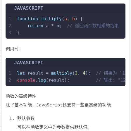
JAVASCRIPT
1
function
multiply
(
a, b
) {
2
return
 a * b;  
// 返回两个数相乘的结果
3
}
调用时：
JAVASCRIPT
1
let
 result = 
multiply
(
3
, 
4
);  
// 结果为 `12`
2
console
.
log
(result);          
// 输出: "12"
函数的高级特性
除了基本功能，JavaScript还支持一些更高级的功能：
默认参数
可以在函数定义中为参数提供默认值。