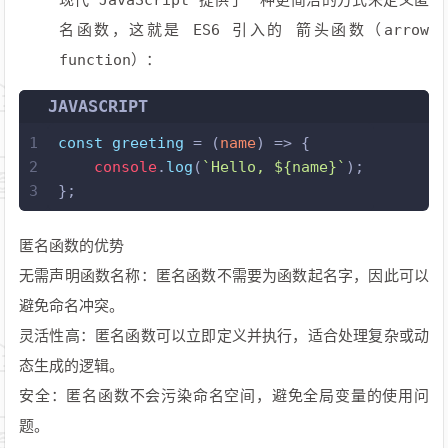
现代 JavaScript 提供了一种更简洁的方式来定义匿
名函数，这就是 ES6 引入的 箭头函数（arrow
function）：
JAVASCRIPT
1
const
greeting
 = (
name
) => {
2
console
.
log
(
`Hello, 
${name}
`
);
3
};
匿名函数的优势
无需声明函数名称：匿名函数不需要为函数起名字，因此可以
避免命名冲突。
灵活性高：匿名函数可以立即定义并执行，适合处理复杂或动
态生成的逻辑。
安全：匿名函数不会污染命名空间，避免全局变量的使用问
题。