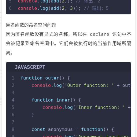
5
console
.
log
(
add
(
2
)); 
// 输出：2
6
console
.
log
(
add
(
2
, 
3
)); 
// 输出：5
匿名函数的命名空间问题
因为匿名函数没有显式的名称，所以在 declare 语句中不
会被记录到命名空间中。它们会被执行时的当前作用域所隔
离。
JAVASCRIPT
1
function
outer
(
) {
2
console
.
log
(
'Outer function: '
 + outer
3
4
function
inner
(
) {
5
console
.
log
(
'Inner function: '
 + i
6
    }
7
8
const
 anonymous = 
function
(
) { 
9
console
.
log
(
'Anonymous function: '