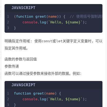
JAVASCRIPT
1
(
function
greet
(
name
)) {  
// 使用括号强制调用
2
console
.
log
(
`Hello, 
${name}
`
);
3
}
明确指定作用域: 使用const或let关键字定义变量时，可以
指定其作用域。
函数的参数与返回值
参数传递
函数可以通过接受参数来接收外部的数据。例如：
JAVASCRIPT
1
function
greet
(
name
) {
2
console
.
log
(
`Hello, 
${name}
`
);
3
}