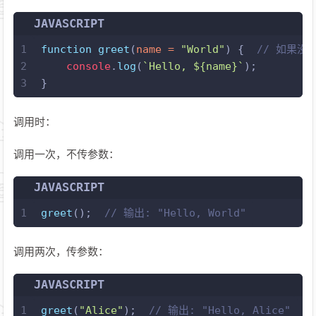
JAVASCRIPT
1
function
greet
(
name = 
"World"
) {  
// 如果没有
2
console
.
log
(
`Hello, 
${name}
`
);
3
}
调用时：
调用一次，不传参数：
JAVASCRIPT
1
greet
();  
// 输出: "Hello, World"
调用两次，传参数：
JAVASCRIPT
1
greet
(
"Alice"
);  
// 输出: "Hello, Alice"