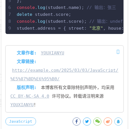
5
};
6
console
.
log
(student.
name
); 
// 输出：张三
7
delete
 student.
score
;
8
console
.
log
(student.
score
); 
// 输出：undefin
9
student.
address
 = { 
street
: 
"北京"
, 
house
: 
文章作者:
YOUXIANYU
文章链接:
http://example.com/2025/03/03/JavaScript/
%E5%87%BD%E6%95%B0/
版权声明:
本博客所有文章除特别声明外，均采用
CC BY-NC-SA 4.0
许可协议。转载请注明来源
YOUXIANYU
！
JavaScript