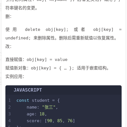
符串键名的变更。
删：
使用 delete obj[key]; 或者 obj[key] =
undefined; 来删除属性。删除后需重新赋值以恢复属性。
改：
直接赋值：obj[key] = value
赋值新对象：obj[key] = { … }; 适用于嵌套结构。
实例应用：
JAVASCRIPT
1
const
 student = {
2
name
: 
"张三"
,
3
age
: 
18
,
4
score
: [
90
, 
85
, 
76
]