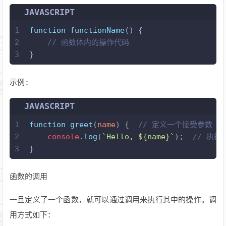
JAVASCRIPT
1
function
functionName
(
) {
2
// 函数体内的操作代码
3
}
示例:
JAVASCRIPT
1
function
greet
(
name
) {  
// 定义一个接受参数 `n
2
console
.
log
(
`Hello, 
${name}
`
);  
// 执行
3
}
函数的调用
一旦定义了一个函数，就可以通过调用来执行其中的操作。调
用方式如下：