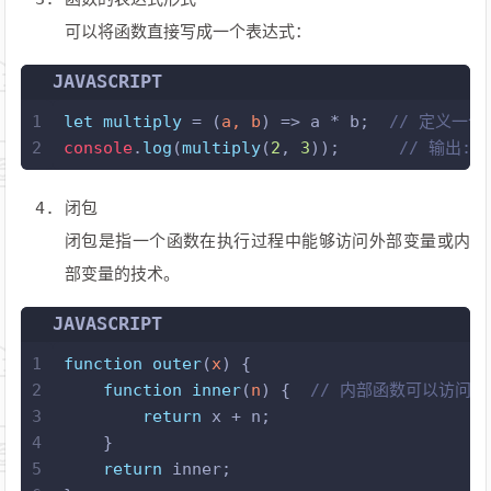
可以将函数直接写成一个表达式：
JAVASCRIPT
1
let
multiply
 = (
a, b
) => a * b;  
// 定义一
2
console
.
log
(
multiply
(
2
, 
3
));      
// 输出: 6
闭包
闭包是指一个函数在执行过程中能够访问外部变量或内
部变量的技术。
JAVASCRIPT
1
function
outer
(
x
) {
2
function
inner
(
n
) {  
// 内部函数可以访问 `
3
return
 x + n;
4
    }
5
return
 inner;