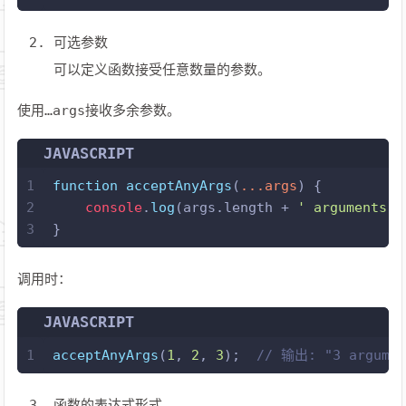
可选参数
可以定义函数接受任意数量的参数。
使用…args接收多余参数。
JAVASCRIPT
1
function
acceptAnyArgs
(
...args
) {
2
console
.
log
(args.
length
 + 
' arguments p
3
}
调用时：
JAVASCRIPT
1
acceptAnyArgs
(
1
, 
2
, 
3
);  
// 输出: "3 argumen
函数的表达式形式