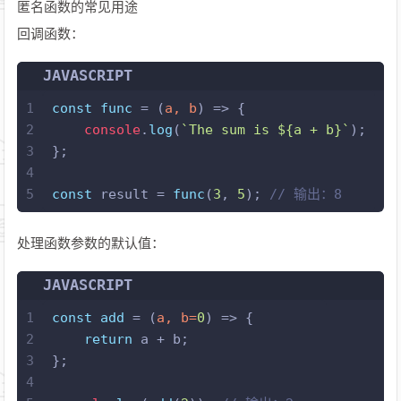
匿名函数的常见用途
回调函数：
JAVASCRIPT
1
const
func
 = (
a, b
) => {
2
console
.
log
(
`The sum is 
${a + b}
`
);
3
};
4
5
const
 result = 
func
(
3
, 
5
); 
// 输出：8
处理函数参数的默认值：
JAVASCRIPT
1
const
add
 = (
a, b=
0
) => {
2
return
 a + b;
3
};
4