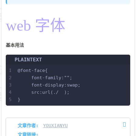
web 字体
基本用法
PLAINTEXT
1
@font-face{
2
     font-family:"";
3
     font-display:swap;
4
     src:url(./  );
5
}     
文章作者:
YOUXIANYU
文章链接: