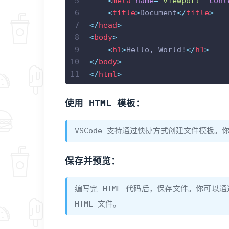
5
<
meta
name
=
"viewport"
cont
6
<
title
>
Document
</
title
>
7
</
head
>
8
<
body
>
9
<
h1
>
Hello, World!
</
h1
>
10
</
body
>
11
</
html
>
使用 HTML 模板：
VSCode 支持通过快捷方式创建文件模板。你可
保存并预览：
编写完 HTML 代码后，保存文件。你可以
HTML 文件。