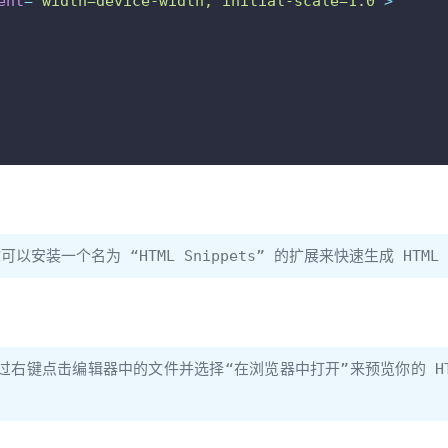
ent
=
"width=device-width, initial-scale=1.0"
>
以安装一个名为 “HTML Snippets” 的扩展来快速生成 HTM
通过右键点击编辑器中的文件并选择“在浏览器中打开”来预览你的 H