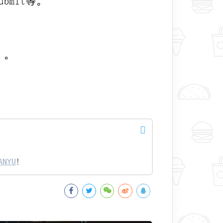
ANYU
！