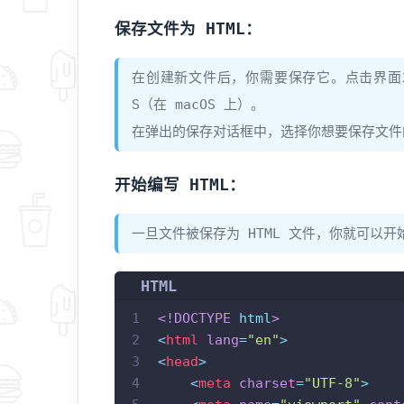
保存文件为 HTML：
在创建新文件后，你需要保存它。点击界面左上角的
S（在 macOS 上）。
在弹出的保存对话框中，选择你想要保存文件的位
开始编写 HTML：
一旦文件被保存为 HTML 文件，你就可以开始
HTML
1
<!DOCTYPE 
html
>
2
<
html
lang
=
"en"
>
3
<
head
>
4
<
meta
charset
=
"UTF-8"
>