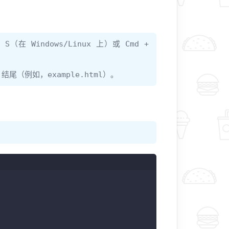
Windows/Linux 上）或 Cmd +
（例如，example.html）。